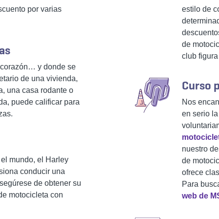
scuento por varias
estilo de 
determinad
descuento
de motocic
das
club figura
l corazón… y donde se
etario de una vivienda,
Curso 
, una casa rodante o
a, puede calificar para
Nos encant
zas.
en serio la
voluntari
motocicle
nuestro de
el mundo, el Harley
de motocic
siona conducir una
ofrece clas
asegúrese de obtener su
Para busca
de motocicleta con
web de M