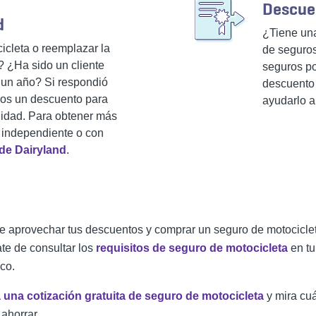
Descuen
d
¿Tiene una
cleta o reemplazar la
de seguro
 ¿Ha sido un cliente
seguros po
 un año? Si respondió
descuento 
mos un descuento para
ayudarlo a
elidad. Para obtener más
 independiente o con
 de Dairyland
.
e aprovechar tus descuentos y comprar un seguro de motocicle
te de consultar los
requisitos de seguro de motocicleta
en tu
ico.
a una cotización gratuita de seguro de motocicleta
y mira cu
 ahorrar.