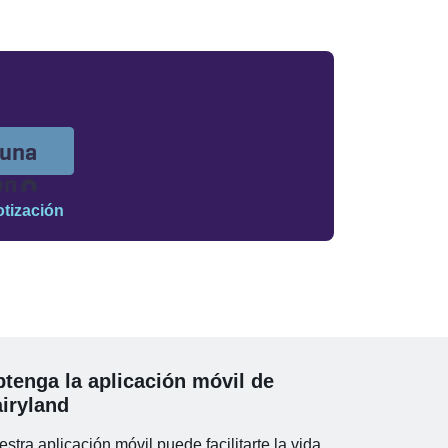
 una
Cargando...
ón
tización
tenga la aplicación móvil de
iryland
stra aplicación móvil puede facilitarte la vida.