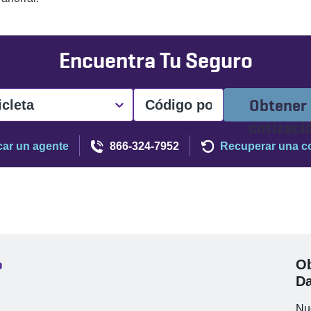
Encuentra Tu Seguro
Obtener
cleta
cotizaci
ar un agente
866-324-7952
Recuperar una co
o
Ob
Da
Nue