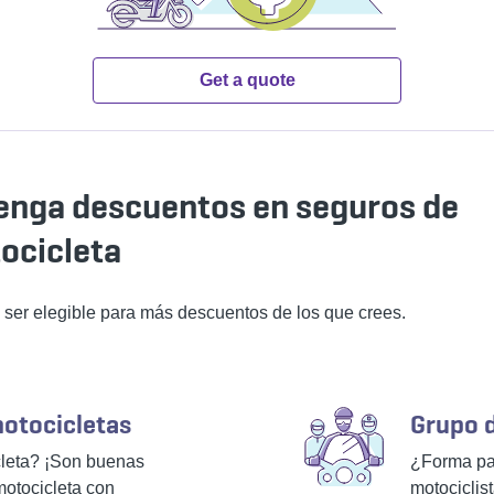
Get a quote
enga descuentos en seguros de
ocicleta
 ser elegible para más descuentos de los que crees.
otocicletas
Grupo d
cleta? ¡Son buenas
¿Forma par
motocicleta con
motociclis