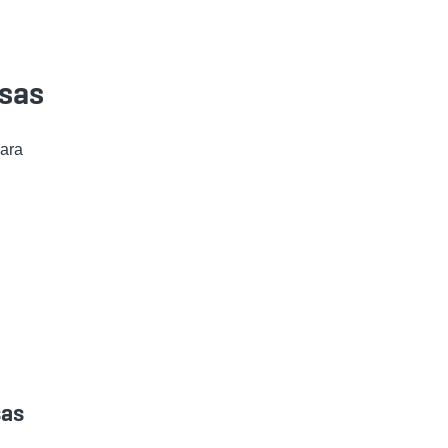
isas
para
sas