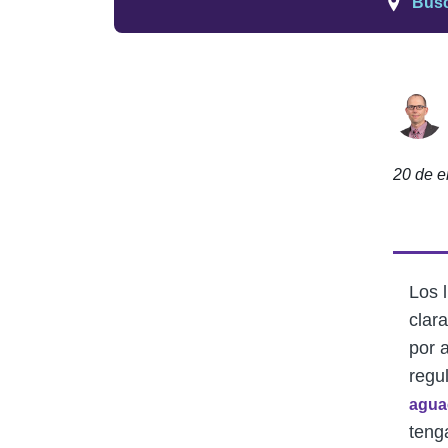
Busc
20 de e
Los 
clar
por 
regu
agua
tenga