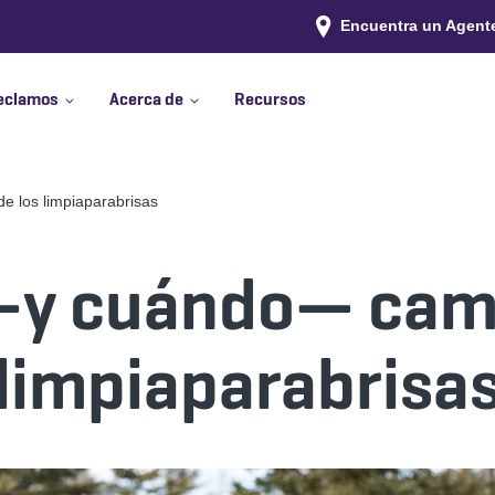
Encuentra un Agent
eclamos
Acerca de
Recursos
de los limpiaparabrisas
y cuándo— camb
limpiaparabrisa