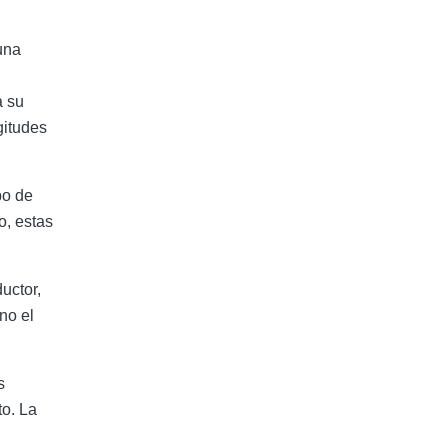
una
a su
gitudes
po de
o, estas
uctor,
no el
s
to. La