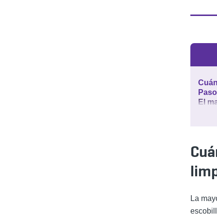
Cuán
Paso
El m
Cuá
lim
La mayo
escobil