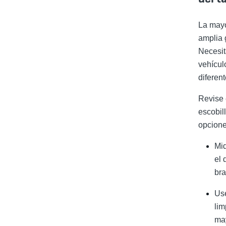
La mayo
amplia 
Necesit
vehícul
diferen
Revise 
escobil
opcione
Mi
el 
bra
Us
lim
ma