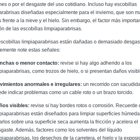
nes o por el desgaste del uso cotidiano. Incluso hay escobillas
arabrisas
diseñadas especialmente para el invierno, que son m
 frente a la nieve y el hielo. Sin embargo, el factor más importa
ón de las escobillas
limpiaparabrisas
.
escobillas limpiaparabrisas
están dañadas o demasiado desgas
emente note estas señales:
nchas o menor contacto:
revise si hay algo adherido a
los
piaparabrisas
, como trozos de hielo, o si presentan daños visibl
vimientos anormales e irregulares:
un recorrido con sacudid
de indicar problemas como un cable roto o un brazo torcido.
ños visibles:
revise si hay
bordes rotos o corrosión. Recuerde
piaparabrisas
están diseñados para limpiar superficies húmeda
rlos sobre una superficie seca aumenta la fricción y acelera el
gaste. Además, factores como los solventes del líquido
piaparabrisas, los desechos de la carretera, el hielo y la exposi