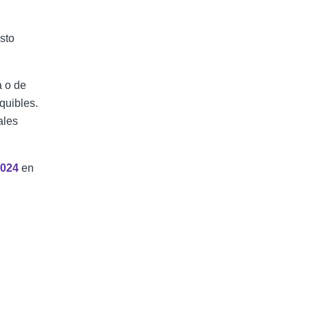
sto
a o de
quibles.
ales
2024
en