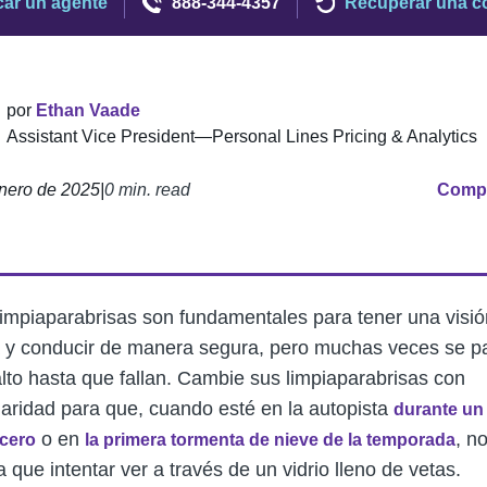
ar un agente
888-344-4357
Recuperar una co
por
Ethan Vaade
Assistant Vice President—Personal Lines Pricing & Analytics
nero de 2025
|
0 min. read
Compa
limpiaparabrisas son fundamentales para tener una visió
a y conducir de manera segura, pero muchas veces se p
alto hasta que fallan. Cambie sus limpiaparabrisas con
laridad para que, cuando esté en la autopista
durante un
o en
, n
cero
la primera tormenta de nieve de la temporada
 que intentar ver a través de un vidrio lleno de vetas.