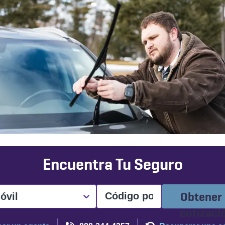
Encuentra Tu Seguro
Obtener
óvil
cotizaci