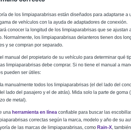
ría de los limpiaparabrisas están diseñados para adaptarse a 
gama de vehículos con la ayuda de adaptadores de conexión.
ará conocer la longitud de
los limpiaparabrisas
que se ajustan 
o. Normalmente,
los limpiaparabrisas
delanteros tienen dos lon
tes y se compran por separado.
el manual del propietario de su vehículo para determinar qué ti
las
limpiaparabrisas
debe comprar. Si no tiene el manual a man
s pueden ser útiles:
da manualmente todos
los limpiaparabrisas
(el del lado del cond
del lado del pasajero y
el de atrás
). Mida solo la parte de goma (
zo de metal).
e una
herramienta en línea
confiable para buscar las escobilla
piaparabrisas
correctas según la marca, modelo y año de su au
yoría de las marcas de
limpiaparabrisas
, como
Rain-X
, también