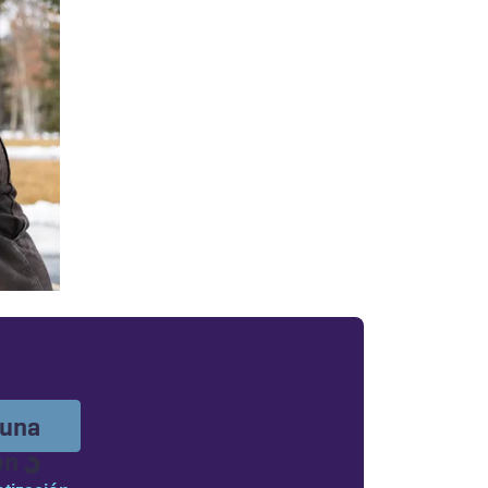
 una
Cargando...
ón