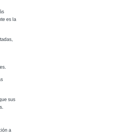
ás
nte es la
tadas,
es.
as
 que
sus
s.
ción a