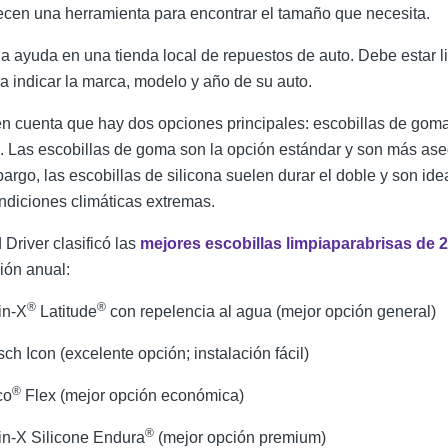
ecen una herramienta para encontrar el tamaño que necesita.
a ayuda en una tienda local de repuestos de auto. Debe estar li
a indicar la marca, modelo y año de su auto.
n cuenta que hay dos opciones principales: escobillas de gom
a. Las escobillas de goma son la opción estándar y son más ase
argo, l
as escobillas de silicona suelen durar el doble y son ide
ndiciones climáticas extremas.
 Driver clasificó las
mejores escobillas limpiaparabrisas de 
sión anual:
®
®
in-X
Latitude
con repelencia al agua (mejor opción general)
ch Icon (excelente opción; instalación fácil)
®
co
Flex (mejor opción económica)
®
n-X Silicone Endura
(mejor opción premium)