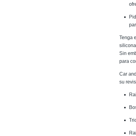
ofr
Pid
par
Tenga e
silicon
Sin emb
para co
Car and
su revi
Ra
Bos
Tri
Rai